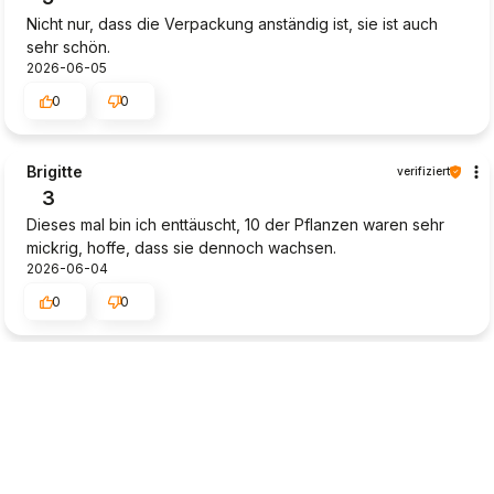
Nicht nur, dass die Verpackung anständig ist, sie ist auch
sehr schön.
2026-06-05
0
0
Brigitte
verifiziert
3
Dieses mal bin ich enttäuscht, 10 der Pflanzen waren sehr
mickrig, hoffe, dass sie dennoch wachsen.
2026-06-04
0
0
Dieter
verifiziert
4
Die Lieferung wurde einfach abgestellt (in der prallen
Sonne), obwohl keine Abstellerlaubnis ersteilt wurde. Ob
die Pflanzen durchkommen ist noch fraglich. Sehr ärgerlich!!!
2026-05-29