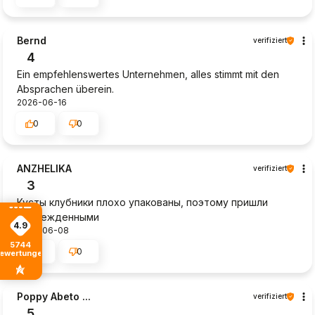
Bernd
verifiziert
4
Ein empfehlenswertes Unternehmen, alles stimmt mit den
Absprachen überein.
2026-06-16
0
0
ANZHELIKA
verifiziert
3
Кусты клубники плохо упакованы, поэтому пришли
поврежденными
4.9
2026-06-08
5744
0
0
ewertungen
Poppy Abeto ...
verifiziert
5