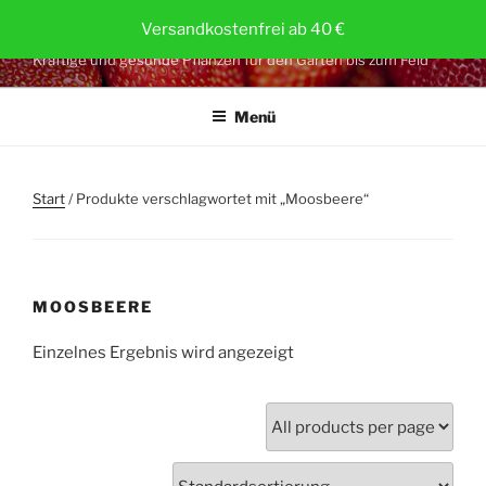
Zum
ERDBEERPFLANZEN.AT
Versandkostenfrei ab 40 €
Inhalt
Kräftige und gesunde Pflanzen für den Garten bis zum Feld
springen
Menü
Start
/ Produkte verschlagwortet mit „Moosbeere“
MOOSBEERE
Einzelnes Ergebnis wird angezeigt