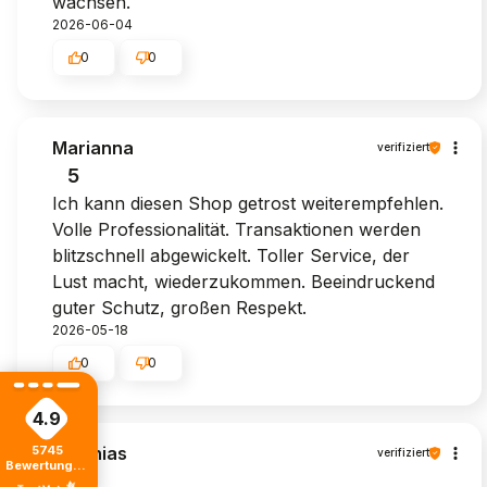
wachsen.
2026-06-04
0
0
Marianna
verifiziert
5
Ich kann diesen Shop getrost weiterempfehlen.
Volle Professionalität. Transaktionen werden
blitzschnell abgewickelt. Toller Service, der
Lust macht, wiederzukommen. Beeindruckend
guter Schutz, großen Respekt.
2026-05-18
0
0
4.9
Matthias
5745
verifiziert
Bewertungen
5
von jeher