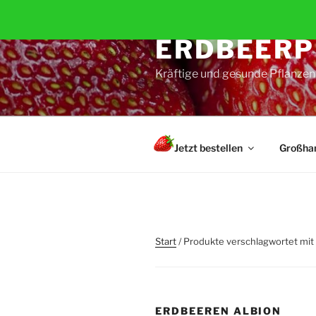
Zum
Inhalt
ERDBEERP
springen
Kräftige und gesunde Pflanzen 
Jetzt bestellen
Großha
Start
/ Produkte verschlagwortet mit
ERDBEEREN ALBION