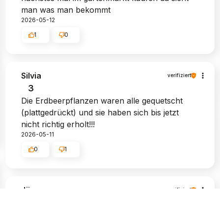
man was man bekommt
2026-05-12
1
0
Silvia
verifiziert
3
Die Erdbeerpflanzen waren alle gequetscht
(plattgedrückt) und sie haben sich bis jetzt
nicht richtig erholt!!!
2026-05-11
0
1
Jürgen
verifiziert
1
Schlechter Pflanzzustand und mehrfach