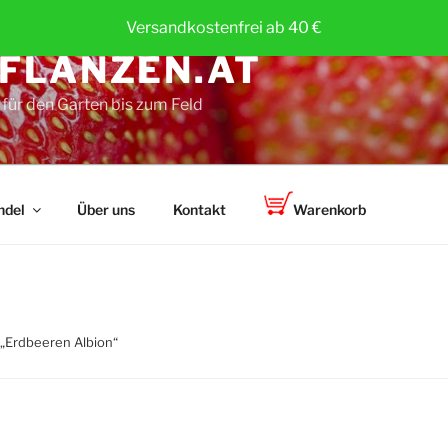
Versandkostenfrei ab 40 €
FLANZEN.AT
für den Garten bis zum Feld
ndel
Über uns
Kontakt
Warenkorb
 „Erdbeeren Albion“