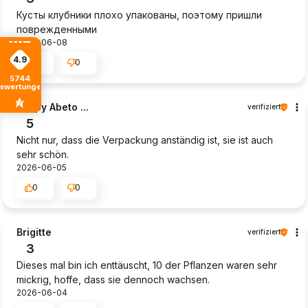
Кусты клубники плохо упакованы, поэтому пришли
поврежденными
2026-06-08
4.9
0
0
5744
ewertungen
Poppy Abeto ...
verifiziert
5
Nicht nur, dass die Verpackung anständig ist, sie ist auch
sehr schön.
2026-06-05
0
0
Brigitte
verifiziert
3
Dieses mal bin ich enttäuscht, 10 der Pflanzen waren sehr
mickrig, hoffe, dass sie dennoch wachsen.
2026-06-04