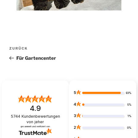
Beitragsnavigation
Vorheriger
ZURÜCK
Beitrag
Für Gartencenter
5
93%
4
5%
4.9
3
5744
Kundenbewertungen
1%
von jeher
gesammelt und verifiziert von
2
0%