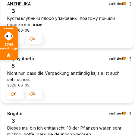
ANZHELIKA
verifiziert
3
Кусты клубники плохо упакованы, поэтому пришли
поврежденными
2026-06-08
4.9
0
0
5745
ewertungen
Poppy Abeto ...
verifiziert
5
Nicht nur, dass die Verpackung anständig ist, sie ist auch
sehr schön.
2026-06-05
0
0
Brigitte
verifiziert
3
Dieses mal bin ich enttäuscht, 10 der Pflanzen waren sehr
mickrig, hoffe, dass sie dennoch wachsen.