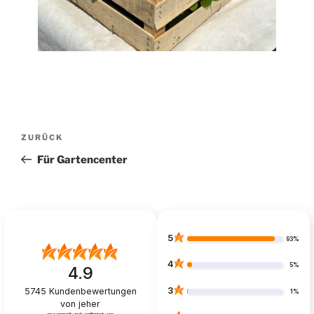
Beitragsnavigation
Vorheriger
ZURÜCK
Beitrag
Für Gartencenter
5
93%
4
5%
4.9
3
5745
Kundenbewertungen
1%
von jeher