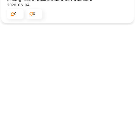
2026-06-04
0
0
Dieter
verifiziert
4
Die Lieferung wurde einfach abgestellt (in der prallen
Sonne), obwohl keine Abstellerlaubnis ersteilt wurde. Ob
die Pflanzen durchkommen ist noch fraglich. Sehr ärgerlich!!!
2026-05-29
0
0
Klaus-Dieter
verifiziert
5
Das Paket wurde mir in einem perfekten Zustand geliefert.
Gut gesichertes Paket, alles ist in Ordnung. Ich bin
überrascht, dass dieses Paket so schnell bei mir ankam.
2026-05-27