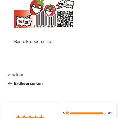
Beste Erdbeersorte
Beitragsnavigation
Vorheriger
ZURÜCK
Beitrag
Erdbeersorten
5
93%