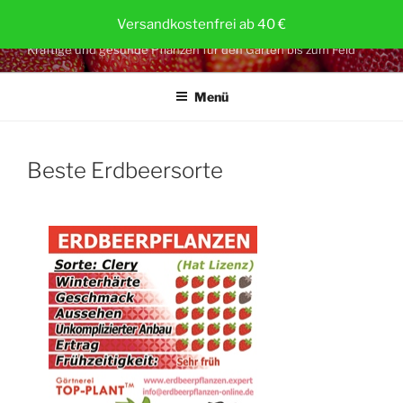
Zum
ERDBEERPFLANZEN.AT
Versandkostenfrei ab 40 €
Inhalt
Kräftige und gesunde Pflanzen für den Garten bis zum Feld
springen
Menü
Beste Erdbeersorte