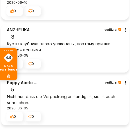
2026-06-16
0
0
ANZHELIKA
verifiziert
3
Кусты клубники плохо упакованы, поэтому пришли
поврежденными
2026-06-08
4.9
0
0
5744
ewertungen
Poppy Abeto ...
verifiziert
5
Nicht nur, dass die Verpackung anständig ist, sie ist auch
sehr schön.
2026-06-05
0
0