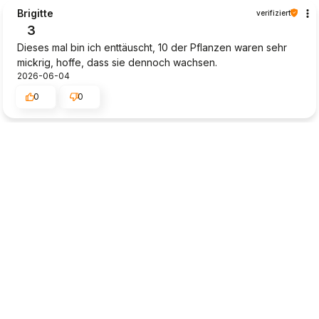
Brigitte
verifiziert
3
Dieses mal bin ich enttäuscht, 10 der Pflanzen waren sehr
mickrig, hoffe, dass sie dennoch wachsen.
2026-06-04
0
0
Dieter
verifiziert
4
Die Lieferung wurde einfach abgestellt (in der prallen
Sonne), obwohl keine Abstellerlaubnis ersteilt wurde. Ob
die Pflanzen durchkommen ist noch fraglich. Sehr ärgerlich!!!
2026-05-29
0
0
Klaus-Dieter
verifiziert
5