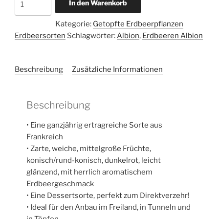
In den Warenkorb
Mara
des
Kategorie:
Getopfte Erdbeerpflanzen
Bois
Erdbeersorten
Schlagwörter:
Albion
,
Erdbeeren Albion
10
Stück
Menge
Beschreibung
Zusätzliche Informationen
Beschreibung
• Eine ganzjährig ertragreiche Sorte aus
Frankreich
• Zarte, weiche, mittelgroße Früchte,
konisch/rund-konisch, dunkelrot, leicht
glänzend, mit herrlich aromatischem
Erdbeergeschmack
• Eine Dessertsorte, perfekt zum Direktverzehr!
• Ideal für den Anbau im Freiland, in Tunneln und
in Töpfen