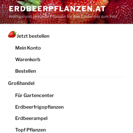
Zum
ERDBEERPFLANZEN.AT
Inhalt
Kräftige und gesunde Pflanzen für den Garten bis zum Feld
springen
Jetzt bestellen
Mein Konto
Warenkorb
Bestellen
Großhandel
Für Gartencenter
Erdbeerfrigopflanzen
Erdbeerampel
Topf Pflanzen