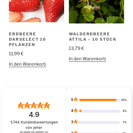
ERDBEERE
WALDERDBEERE
DARSELECT 10
ATTILA – 10 STÜCK
PFLANZEN
13,79
€
11,99
€
In den Warenkorb
In den Warenkorb
5
93%
4
5%
4.9
3
5744
Kundenbewertungen
1%
von jeher
gesammelt und verifiziert von