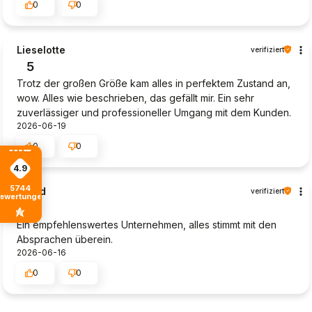
0
0
Lieselotte
verifiziert
5
Trotz der großen Größe kam alles in perfektem Zustand an,
wow. Alles wie beschrieben, das gefällt mir. Ein sehr
zuverlässiger und professioneller Umgang mit dem Kunden.
2026-06-19
0
0
4.9
5744
Bernd
verifiziert
ewertungen
4
Ein empfehlenswertes Unternehmen, alles stimmt mit den
Absprachen überein.
2026-06-16
0
0