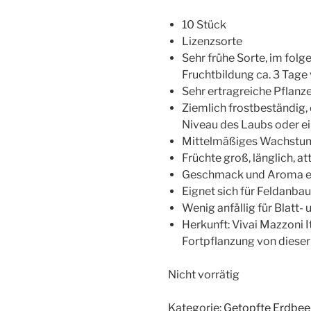
10 Stück
Lizenzsorte
Sehr frühe Sorte, im folg
Fruchtbildung ca. 3 Tag
Sehr ertragreiche Pflanz
Ziemlich frostbeständig,
Niveau des Laubs oder ei
Mittelmäßiges Wachstu
Früchte groß, länglich, at
Geschmack und Aroma e
Eignet sich für Feldanba
Wenig anfällig für Blatt-
Herkunft: Vivai Mazzoni It
Fortpflanzung von dieser 
Nicht vorrätig
Kategorie:
Getopfte Erdbee