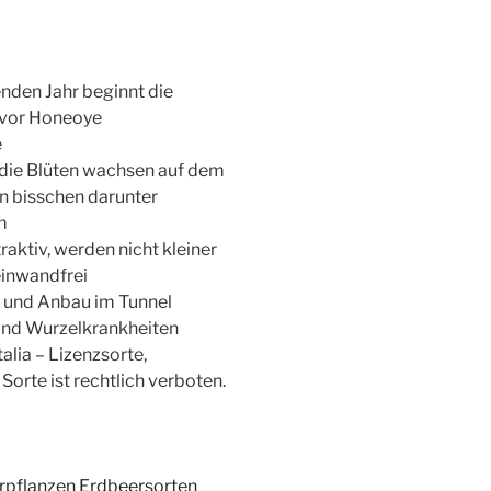
enden Jahr beginnt die
e vor Honeoye
e
 die Blüten wachsen auf dem
n bisschen darunter
m
traktiv, werden nicht kleiner
inwandfrei
u und Anbau im Tunnel
 und Wurzelkrankheiten
alia – Lizenzsorte,
Sorte ist rechtlich verboten.
rpflanzen Erdbeersorten