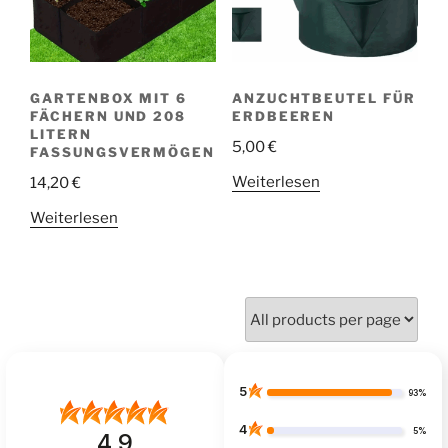
GARTENBOX MIT 6
ANZUCHTBEUTEL FÜR
FÄCHERN UND 208
ERDBEEREN
LITERN
5,00
€
FASSUNGSVERMÖGEN
Weiterlesen
14,20
€
Weiterlesen
5
93%
4
5%
4.9