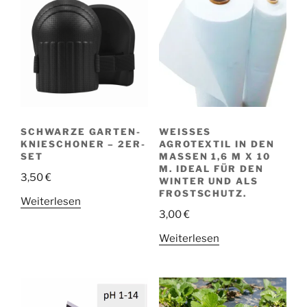
SCHWARZE GARTEN-
WEISSES A
KNIESCHONER – 2ER-
GROTEXTIL IN DEN M
SET
ASSEN 1,6 M X 10 M.
IDEAL FÜR DEN WI
3,50
€
NTER UND ALS FR
OSTSCHUTZ.
Weiterlesen
3,00
€
Weiterlesen