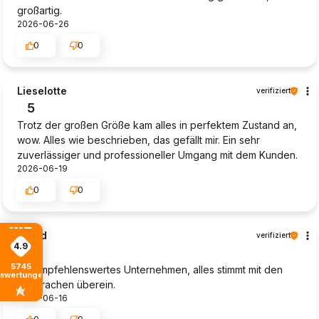
großartig.
2026-06-26
0
0
Lieselotte
verifiziert
5
Trotz der großen Größe kam alles in perfektem Zustand an,
wow. Alles wie beschrieben, das gefällt mir. Ein sehr
zuverlässiger und professioneller Umgang mit dem Kunden.
2026-06-19
0
0
Bernd
verifiziert
4.9
4
5745
Ein empfehlenswertes Unternehmen, alles stimmt mit den
ewertungen
Absprachen überein.
2026-06-16