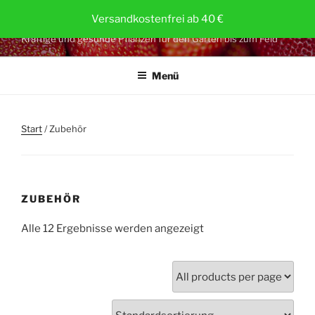
Zum
ERDBEERPFLANZEN.AT
Versandkostenfrei ab 40 €
Inhalt
Kräftige und gesunde Pflanzen für den Garten bis zum Feld
springen
Menü
Start
/ Zubehör
ZUBEHÖR
Alle 12 Ergebnisse werden angezeigt