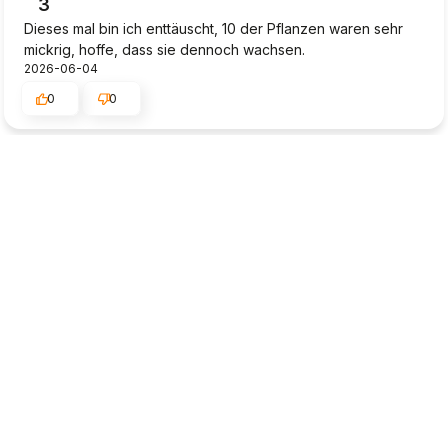
3
Dieses mal bin ich enttäuscht, 10 der Pflanzen waren sehr
mickrig, hoffe, dass sie dennoch wachsen.
2026-06-04
0
0
Dieter
verifiziert
4
Die Lieferung wurde einfach abgestellt (in der prallen
Sonne), obwohl keine Abstellerlaubnis ersteilt wurde. Ob
die Pflanzen durchkommen ist noch fraglich. Sehr ärgerlich!!!
2026-05-29
0
0
Klaus-Dieter
verifiziert
5
Das Paket wurde mir in einem perfekten Zustand geliefert.
Gut gesichertes Paket, alles ist in Ordnung. Ich bin