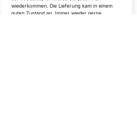
wiederkommen. Die Lieferung kam in einem
guten Zustand an. Immer wieder gerne.
2026-04-28
0
0
Stefanie
verifiziert
5
Ich habe ein vollständiges, gut gesichertes
Paket erhalten. Großartig, zuverlässig, schnell
und professionell. Wie angekündigt, pünktlich
und ohne Kritikpunkte.
2026-04-28
0
0