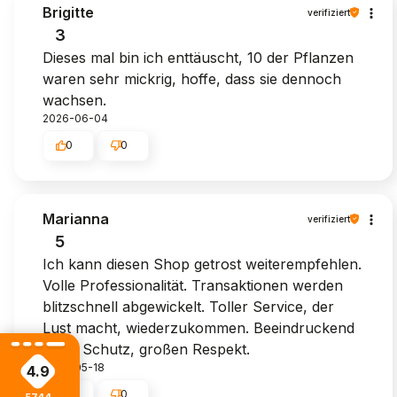
Brigitte
verifiziert
3
Dieses mal bin ich enttäuscht, 10 der Pflanzen
waren sehr mickrig, hoffe, dass sie dennoch
wachsen.
2026-06-04
0
0
Marianna
verifiziert
5
Ich kann diesen Shop getrost weiterempfehlen.
Volle Professionalität. Transaktionen werden
blitzschnell abgewickelt. Toller Service, der
Lust macht, wiederzukommen. Beeindruckend
guter Schutz, großen Respekt.
2026-05-18
4.9
0
0