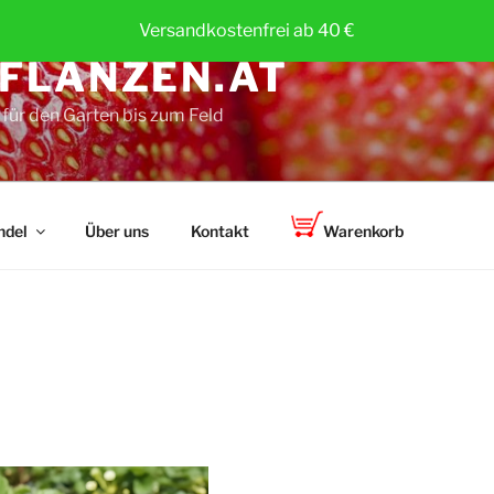
Versandkostenfrei ab 40 €
FLANZEN.AT
für den Garten bis zum Feld
ndel
Über uns
Kontakt
Warenkorb