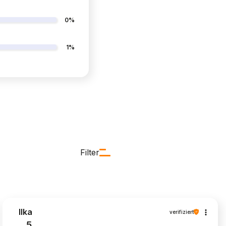
0%
1%
Filter
Ilka
verifiziert
5