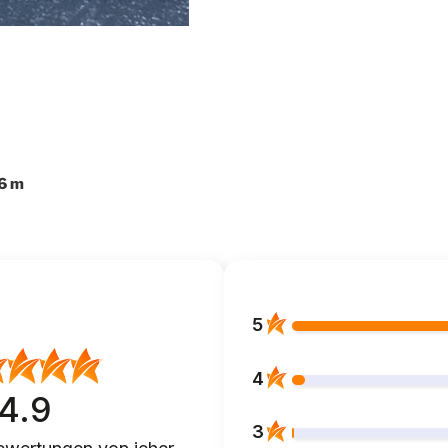
,6 m
5
4
4.9
3