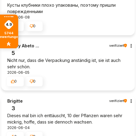
Кусты клубники плохо упакованы, поэтому пришли
поврежденными
2026-06-08
4.9
0
0
5744
ewertungen
Poppy Abeto ...
verifiziert
5
Nicht nur, dass die Verpackung anständig ist, sie ist auch
sehr schön.
2026-06-05
0
0
Brigitte
verifiziert
3
Dieses mal bin ich enttäuscht, 10 der Pflanzen waren sehr
mickrig, hoffe, dass sie dennoch wachsen.
2026-06-04