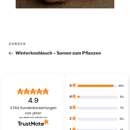
Beitragsnavigation
Vorheriger
ZURÜCK
Beitrag
Winterknoblauch – Samen zum Pflanzen
5
93%
4
5%
4.9
3
5744
Kundenbewertungen
1%
von jeher
gesammelt und verifiziert von
2
0%
1
1%