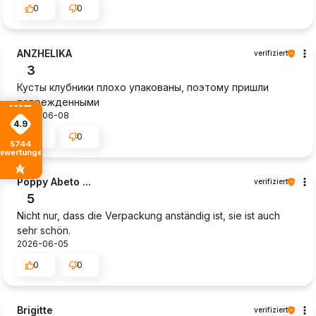
0
0
ANZHELIKA
verifiziert
3
Кусты клубники плохо упакованы, поэтому пришли
поврежденными
2026-06-08
4.9
0
0
5744
ewertungen
Poppy Abeto ...
verifiziert
5
Nicht nur, dass die Verpackung anständig ist, sie ist auch
sehr schön.
2026-06-05
0
0
Brigitte
verifiziert