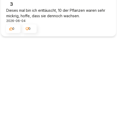
3
Dieses mal bin ich enttäuscht, 10 der Pflanzen waren sehr
mickrig, hoffe, dass sie dennoch wachsen.
2026-06-04
0
0
Dieter
verifiziert
4
Die Lieferung wurde einfach abgestellt (in der prallen
Sonne), obwohl keine Abstellerlaubnis ersteilt wurde. Ob
die Pflanzen durchkommen ist noch fraglich. Sehr ärgerlich!!!
2026-05-29
0
0
Klaus-Dieter
verifiziert
5
Das Paket wurde mir in einem perfekten Zustand geliefert.
Gut gesichertes Paket, alles ist in Ordnung. Ich bin