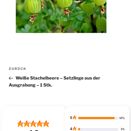
Beitragsnavigation
Vorheriger
ZURÜCK
Beitrag
Weiße Stachelbeere – Setzlinge aus der
Ausgrabung – 1 Stk.
5
93%
4
5%