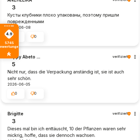
3
Кусты клубники плохо упакованы, поэтому пришли
поврежденными
2026-06-08
4.9
0
0
5745
ewertungen
Poppy Abeto ...
verifiziert
5
Nicht nur, dass die Verpackung anständig ist, sie ist auch
sehr schön.
2026-06-05
0
0
Brigitte
verifiziert
3
Dieses mal bin ich enttäuscht, 10 der Pflanzen waren sehr
mickrig, hoffe, dass sie dennoch wachsen.