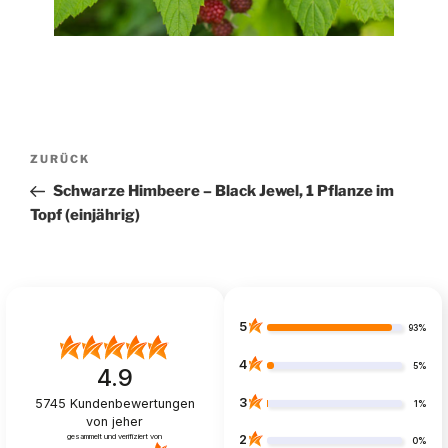
Beitragsnavigation
Vorheriger
ZURÜCK
Beitrag
Schwarze Himbeere – Black Jewel, 1 Pflanze im
Topf (einjährig)
5
93%
4
5%
4.9
3
5745
Kundenbewertungen
1%
von jeher
gesammelt und verifiziert von
2
0%